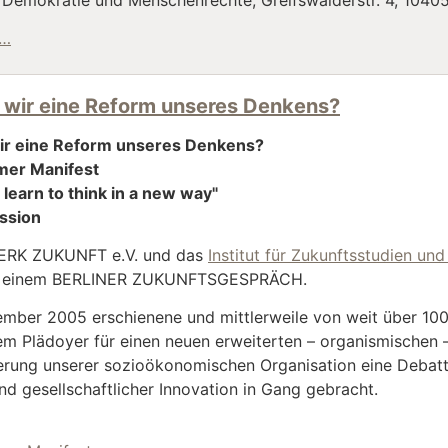
Demokratie und Menschenrechte, Greifswalderstr. 4, 10405 
"Was ist Wissen?"
 …
 wir eine Reform unseres Denkens?
ir eine Reform unseres Denkens?
mer Manifest
learn to think in a new way"
ussion
RK ZUKUNFT e.V. und das
Institut für Zukunftsstudien u
zu einem BERLINER ZUKUNFTSGESPRÄCH.
mber 2005 erschienene und mittlerweile von weit über 100
nem Plädoyer für einen neuen erweiterten – organismischen 
erung unserer sozioökonomischen Organisation eine Debatt
und gesellschaftlicher Innovation in Gang gebracht.