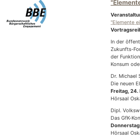
"Elemente
Veranstaltu
"Elemente e
Vortragsrei
In der öffen
Zukunfts-Fo
der Funktio
Konsum oder
Dr. Michael
Die neuen E
Freitag, 24
Hörsaal Oska
Dipl. Volksw
Das GfK-Kon
Donnerstag,
Hörsaal Oska