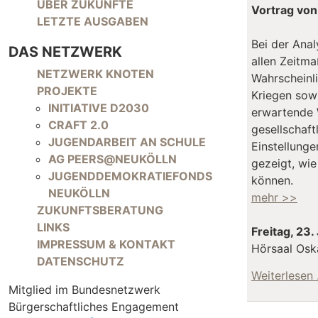
NAVIGATION ÜBERSPRINGEN
ÜBER ZUKÜNFTE
Vortrag von
LETZTE AUSGABEN
Bei der Anal
DAS NETZWERK
allen Zeitma
NAVIGATION ÜBERSPRINGEN
NETZWERK KNOTEN
Wahrscheinli
PROJEKTE
Kriegen sowi
INITIATIVE D2030
erwartende 
CRAFT 2.0
gesellschaft
JUGENDARBEIT AN SCHULE
Einstellunge
AG PEERS@NEUKÖLLN
gezeigt, wie
JUGENDDEMOKRATIEFONDS
können.
NEUKÖLLN
mehr >>
ZUKUNFTSBERATUNG
LINKS
Freitag, 23
IMPRESSUM & KONTAKT
Hörsaal Oska
DATENSCHUTZ
Weiterlesen
Mitglied im Bundesnetzwerk
Bürgerschaftliches Engagement