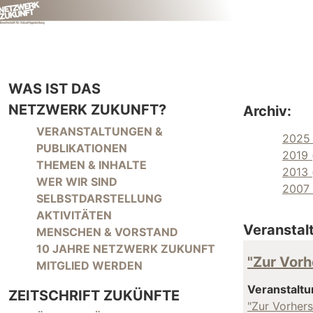
WAS IST DAS
NETZWERK ZUKUNFT?
Archiv:
NAVIGATION ÜBERSPRINGEN
VERANSTALTUNGEN &
2025 
PUBLIKATIONEN
2019 
THEMEN & INHALTE
2013 
WER WIR SIND
2007 
SELBSTDARSTELLUNG
AKTIVITÄTEN
Veranstal
MENSCHEN & VORSTAND
10 JAHRE NETZWERK ZUKUNFT
"Zur Vorh
MITGLIED WERDEN
Veranstaltu
ZEITSCHRIFT ZUKÜNFTE
"Zur Vorhers