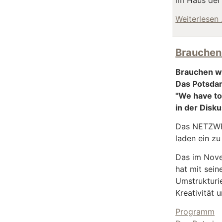
im Haus der 
Weiterlesen
Brauchen
Brauchen w
Das Potsda
"We have to 
in der Disk
Das NETZWE
laden ein 
Das im Nove
hat mit sei
Umstrukturi
Kreativität 
Programm