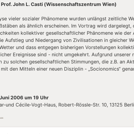
 Prof. John L. Casti (Wissenschaftszentrum Wien)
yse vieler sozialer Phänomene wurden unlängst zeitliche We
ßstäben als ähnlich erscheinen. Im Vortrag wird dargelegt, d
chkeiten kollektiver gesellschaftlicher Phänomene wie der
e Aufstieg und Niedergang von Zivilisationen in gleicher W
Wetter und dass entgegen bisherigen Vorstellungen kollekt
licher Ereignisse sind - nicht umgekehrt. Aufgrund unserer 
n zu solchen gesellschaftlichen Stimmungen, die z.B. an A
 mit den Mitteln einer neuen Disziplin - „Socionomics“ ge
. Juni 2006 um 19 Uhr
r-und Cécile-Vogt-Haus, Robert-Rössle-Str. 10, 13125 Berl
"Zur Vorhersagbarkeit kollektiver gesellschaftlicher Phä
 …