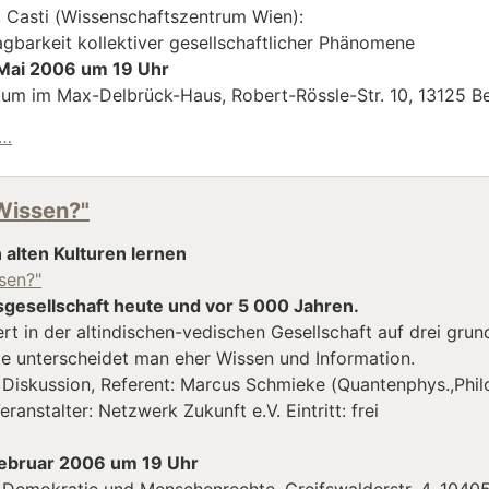
. Casti (Wissenschaftszentrum Wien):
gbarkeit kollektiver gesellschaftlicher Phänomene
. Mai 2006 um 19 Uhr
m im Max-Delbrück-Haus, Robert-Rössle-Str. 10, 13125 Be
"Elemente eines zukunftstauglichen Welt- und Menschenb
 …
Wissen?"
 alten Kulturen lernen
sen?"
gesellschaft heute und vor 5 000 Jahren.
rt in der altindischen-vedischen Gesellschaft auf drei gru
te unterscheidet man eher Wissen und Information.
Diskussion, Referent: Marcus Schmieke (Quantenphys.,Philo
eranstalter: Netzwerk Zukunft e.V. Eintritt: frei
 Februar 2006 um 19 Uhr