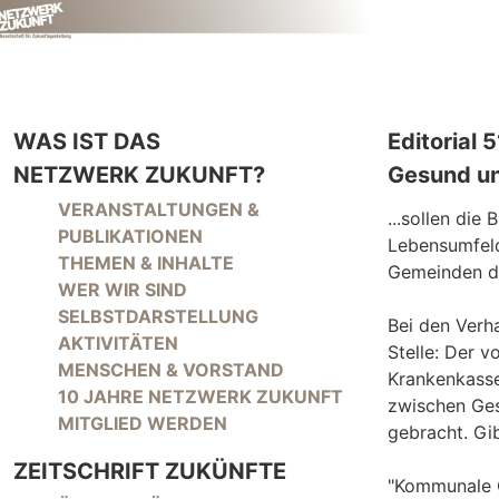
WAS IST DAS
Editorial 5
NETZWERK ZUKUNFT?
Gesund un
NAVIGATION ÜBERSPRINGEN
VERANSTALTUNGEN &
...sollen die
PUBLIKATIONEN
Lebensumfeld
THEMEN & INHALTE
Gemeinden d
WER WIR SIND
SELBSTDARSTELLUNG
Bei den Verh
AKTIVITÄTEN
Stelle: Der 
MENSCHEN & VORSTAND
Krankenkasse
10 JAHRE NETZWERK ZUKUNFT
zwischen Ges
MITGLIED WERDEN
gebracht. Gi
ZEITSCHRIFT ZUKÜNFTE
"Kommunale G