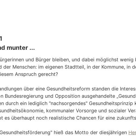
1
d munter ...
 Bürgerinnen und Bürger bleiben, und dabei möglichst wenig
 der Menschen: im eigenen Stadtteil, in der Kommune, in de
iesem Anspruch gerecht?
andlungen über eine Gesundheitsreform standen die Interess
von Bundesregierung und Opposition ausgehandelte „Gesund
n durch ein lediglich "nachsorgendes" Gesundheitsprinzip 
undheitsökonomie, kommunaler Vorsorge und sozialer Vera
bt es überhaupt noch realistische Chancen für eine zukunfts
esundheitsförderung" hieß das Motto der diesjährigen
He