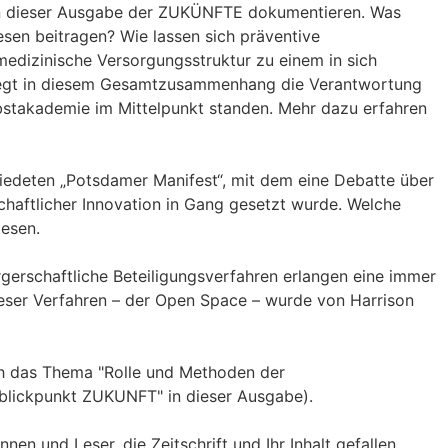
in dieser Ausgabe der ZUKÜNFTE dokumentieren. Was
en beitragen? Wie lassen sich präventive
medizinische Versorgungsstruktur zu einem in sich
iegt in diesem Gesamtzusammenhang die Verantwortung
rbstakademie im Mittelpunkt standen. Mehr dazu erfahren
iedeten „Potsdamer Manifest“, mit dem eine Debatte über
chaftlicher Innovation in Gang gesetzt wurde. Welche
lesen.
ürgerschaftliche Beteiligungsverfahren erlangen eine immer
dieser Verfahren – der Open Space – wurde von Harrison
ch das Thema "Rolle und Methoden der
"blickpunkt ZUKUNFT" in dieser Ausgabe).
en und Leser, die Zeitschrift und Ihr Inhalt gefallen,