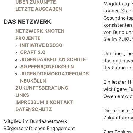
NAVIGATION ÜBERSPRINGEN
ÜBER ZUKÜNFTE
Magdeburg-St
LETZTE AUSGABEN
können Städt
Gesundheitsp
DAS NETZWERK
konsistente
NAVIGATION ÜBERSPRINGEN
NETZWERK KNOTEN
von Bund und
PROJEKTE
Sie im ZUKÜ
INITIATIVE D2030
CRAFT 2.0
Um eine „The
JUGENDARBEIT AN SCHULE
das gegenwär
AG PEERS@NEUKÖLLN
Reaktionen d
JUGENDDEMOKRATIEFONDS
NEUKÖLLN
Ein letzter H
ZUKUNFTSBERATUNG
wichtigere F
LINKS
Owen entwicke
IMPRESSUM & KONTAKT
DATENSCHUTZ
Die nächste 
Zukunftsfors
Mitglied im Bundesnetzwerk
Bürgerschaftliches Engagement
Zum Schluss n