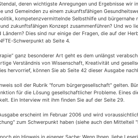
endal, deren wichtigste Anregungen und Ergebnisse wir 
e und Gemeinden zu einem zukunftsfähigen Gesundheitswes
olitik, kompetenzvermittelnde Selbsthilfe und bürgernahe 
n und zukunftsfähigen Konzept zusammenführen? Und wo l
 Ländern? Dies sind nur einige der Fragen, die auf der He
NFTE-Schwerpunkt ab Seite 4.
rapie“ ganz besonderer Art geht es dem unlängst verabsch
tige Verständnis von Wissenschaft, Kreativität und gesells
ies hervorrief, können Sie ab Seite 42 dieser Ausgabe nach
inweis soll der Rubrik "forum bürgergesellschaft" gelten. B
unktion für die Lösung gesellschaftlicher Probleme. Eines 
lt. Ein Interview mit ihm finden Sie auf der Seite 29.
Ausgabe erscheint im Februar 2006 und wird voraussichtli
chung" zum Schwerpunkt haben (siehe auch den Mittelteil 
och ein Hinweis in eigener Sache: Wenn Ihnen, liebe Leserinn