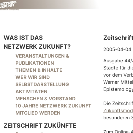
WAS IST DAS
Zeitschrif
NETZWERK ZUKUNFT?
2005-04-04 
NAVIGATION ÜBERSPRINGEN
VERANSTALTUNGEN &
Ausgabe 44/4
PUBLIKATIONEN
Städte für di
THEMEN & INHALTE
vor dem Verbi
WER WIR SIND
Werner Mitte
SELBSTDARSTELLUNG
Epistemology 
AKTIVITÄTEN
MENSCHEN & VORSTAND
Die Zeitschr
10 JAHRE NETZWERK ZUKUNFT
Zukunftsmode
MITGLIED WERDEN
besonderen S
ZEITSCHRIFT ZUKÜNFTE
Zum Online-Ar