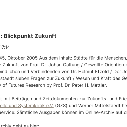
t: Blickpunkt Zukunft
17:14
5, Oktober 2005 Aus dem Inhalt: Städte für die Menschen, 
e Zukunft von Prof. Dr. Johan Galtung / Gewollte Orientieru
ndlichen und Verbindenden von Dr. Helmut Etzold / Der Jour
lstaedt sieben Fragen zur Zukunft / Wesen und Kraft des Ge
of Futures Research by Prof. Dr. Peter H. Mettler.
ift mit Beiträgen und Zeitdokumenten zur Zukunfts- und Fri
lle und Systemkritik e.V.
(GZS) und Werner Mittelstaedt he
ervice: Sämtliche Ausgaben können im Online-Archiv auf 
chiv geht es hier: